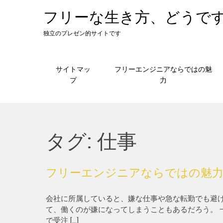
Skip
フリーな生き方、どうで
to
content
独立のプレゼン的サイトです
サイトマッ
フリーエンジニアならではの魅
プ
力
タグ:
仕事
フリーエンジニアならではの魅
会社に所属していると、嫌な仕事や急な転勤でも避
て、働くのが嫌になってしまうこともあるだろう。 
で受注 […]